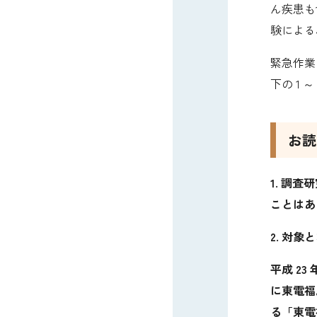
ん疾患も
験
による
緊急作業
下の 1 ～
お読
1. 調
ことはあ
2. 対
平成 23
に東電福
る「東電