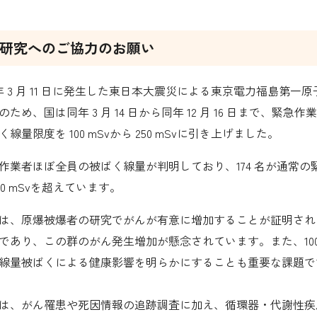
研究へのご協力のお願い
 年 3 月 11 日に発生した東日本
大
震災による
東京電力福島第一原
ため、国は同年 3 月 14 日から同年 12 月 16 日まで、緊急
線量限度を 100 mSvから 250 mSvに引き上げました。
作業者ほぼ全員
の
被ばく線量が判明しており、
174
名が
通常
の
00 mSvを超えています。
は、
原爆被爆者の研究で
がんが有意に増加することが証明され
であり、この群のがん発生増加が懸念されています。
また、100
線量被ばくによる
健康
影響を明らかにすることも重要
な課題
で
は、がん罹患や死
因
情報の追跡調査
に加え
、循環器・代謝性疾