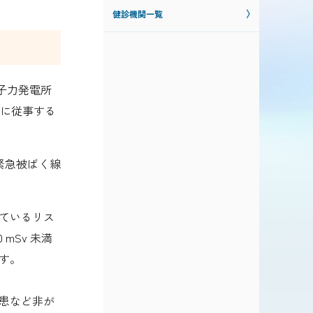
健診機関一覧
子力発電所
作業に従事する
緊急被ばく線
ているリス
 mSv 未満
す。
患など非が