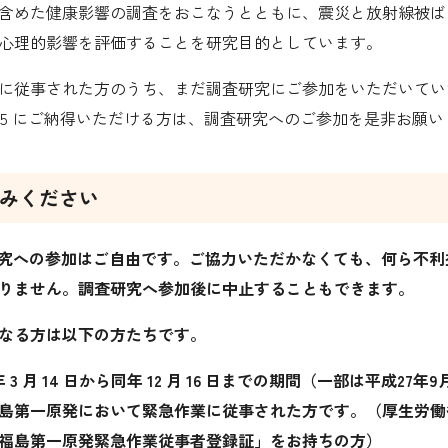
含めた健康影響の調査をおこなうとともに、震災と放射線被ば
心理的影響を評価すること
を
研究目的としています。
に従事された方のうち、まだ調査研究にご参加をいただいてい
 5
に
ご
納得いただける方は
、
調査研究へのご
参加
を
是非
お願い
みください
査研究への参加はご自由です。ご協力いただかなくても、何ら不
りません。調査研究へ参加後に中止することもできます。
象となる方は以下の方たちです。
 年 3 月 14 日から同年 12 月 16 日までの期間（一部は平成27年
島第一原発において緊急作業に従事された方です。（厚生労働
福島第一原発緊急作業従事者登録証」をお持ちの方）