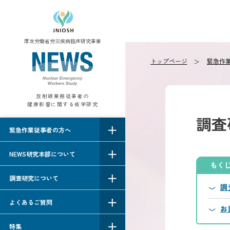
厚生労働省労災疾病臨床研究事業
トップページ
緊急作
放射線業務従事者の
健康影響に関する疫学研究
調査
緊急作業従事者の方へ
NEWS研究本部について
もく
調査研究について
調
よくあるご質問
お
特集