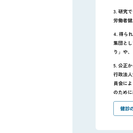
3. 研
労働者健
4. 得
集団とし
り」や、
5. 公
行政法人
員会によ
のために
健診