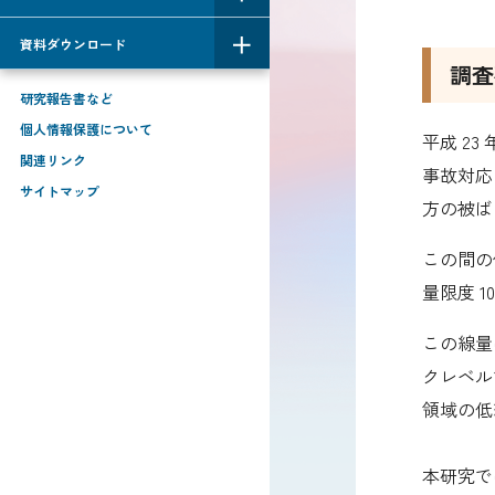
資料ダウンロード
調査
研究報告書など
個人情報保護について
平成
23
関連リンク
事故対応の
サイトマップ
方の被ばく
この間の
量限度 1
この線量
クレベル
領域の低
本研究で