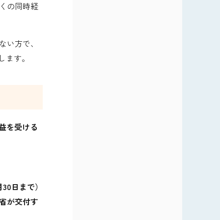
く
の
同時経
ない方
で
、
します。
利益を受ける
9月30日まで）
省が交付す