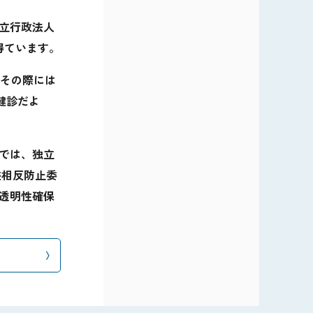
独立行政法人
得ています。
、その際には
健診だよ
究では、独立
益相反防止委
透明性確保