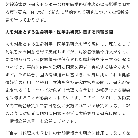
射線障害防止研究センターの放射線業務従事者の健康影響に関す
る疫学研究（NEWS）で新たに開始される研究についての情報公
開を行っております。
人を対象とする生命科学・医学系研究に関する情報公開
人を対象とする生命科学・医学系研究を行う際には、原則として
対象者から同意を得て実施しますが、対象者侵襲や介入がなく、
既に得られている健診情報や保存された試料等を使用する研究に
ついては、事前に内容の説明と同意を得ずに実施する場合があり
ます。その場合、国の倫理指針に基づき、研究に用いられる健診
情報等の利用目的や利用方法を含む研究内容を公開し、研究が実
施されることについて対象者（代理人を含む）が拒否できる機会
を保障することが必要とされています。このページでは、労働安
全衛生総合研究所で許可を受け実施されている研究のうち、上記
のように対象者に個別に同意を得ずに実施される研究に関する
「情報公開文書」を公開しています。
ご自身（代理人を含む）の健診情報等を研究に使用して欲しくな